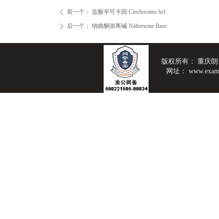
前一个：
盐酸辛可卡因 Cinchocaine hcl
ꄴ
后一个：
纳曲酮游离碱 Naltrexone Base
ꄲ
版权所有：
重庆朗
网址：
www.exam