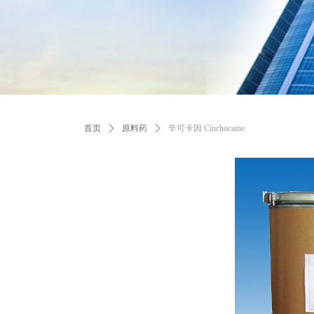
首页
ꄲ
原料药
ꄲ
辛可卡因 Cinchocaine