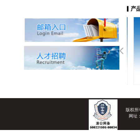
▎产
넳
DMDO; 4,5-二甲基-1,3-二
盐酸辛可卡因 Cinchocaine
盐酸克林霉素Clindamycin
4-氯甲基-5-甲基-1,3-二氧
纳曲酮游离碱 Naltrexone
他唑巴坦钠 Tazobactam
地布卡因 DIBUCAINE
利伐沙班 Rivaroxaban
辛可卡因 Cinchocaine
盐酸诺贝林 Lobeline
利伐沙班N-4中间体
利伐沙班N-3中间体
纳曲酮Naltrexone
克林霉素磷酸酯
溴甲纳曲酮
甲
Methylnaltrexone Bromide
杂环戊烯-2-酮; DMDO
Clindamycin phosphate
氧杂环戊烯-2-酮
Rivaroxaban N-4
Rivaroxaban N-3
Hydrochcloride
hydrochloride
sodium
Base
hcl
Intermediate
Intermediate
CL
版权所
网址