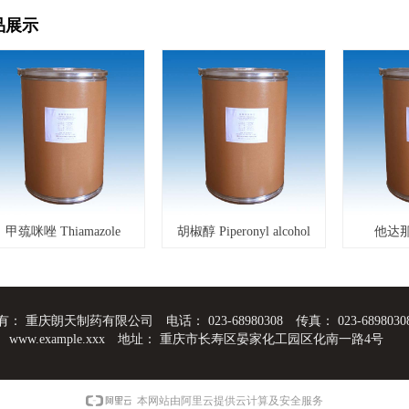
品展示
巯咪唑 Thiamazole
胡椒醇 Piperonyl alcohol
有：
重庆朗天制药有限公司
电话：
023-68980308
传真：
023-6898030
：
www.example.xxx
地址：
重庆市长寿区晏家化工园区化南一路4号
本网站由阿里云提供云计算及安全服务