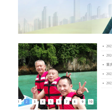
2
넷
20
넷
重
넷
2
넷
2
넷
1
2
3
4
5
6
7
8
9
10